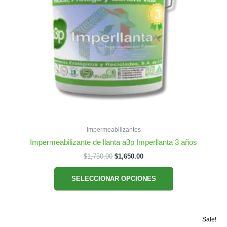
página
de
producto
Impermeabilizantes
Impermeabilizante de llanta a3p Imperllanta 3 años
Original
Current
$
1,750.00
$
1,650.00
price
price
Este
was:
is:
SELECCIONAR OPCIONES
producto
$1,750.00.
$1,650.00.
tiene
múltiples
variantes.
Sale!