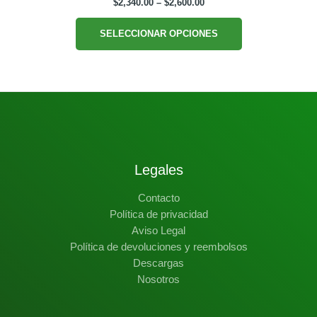
Price
$
2,340.00
–
$
2,600.00
range:
Este
$2,340.00
SELECCIONAR OPCIONES
producto
through
$2,600.00
tiene
múltiples
variantes.
Las
opciones
se
pueden
elegir
Legales
en
Contacto
la
Política de privacidad
página
Aviso Legal
de
Política de devoluciones y reembolsos
producto
Descargas
Nosotros