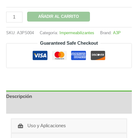
Impermeabilizante
AÑADIR AL CARRITO
a3p
Impercel
SKU:
A3PS004
Categoría:
Impermeabilizantes
Brand:
A3P
5
Guaranteed Safe Checkout
años
Acabado
liso
rinde
50
m2
cantidad
Descripción
Información adicional
Uso y Aplicaciones