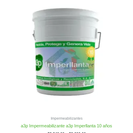
Las
opciones
se
pueden
elegir
en
la
página
de
producto
Impermeabilizantes
a3p Impermeabilizante a3p Imperllanta 10 años