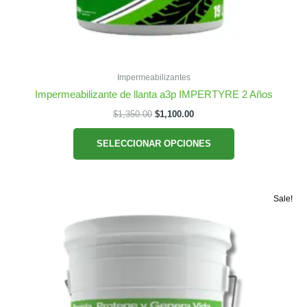
Impermeabilizantes
Impermeabilizante de llanta a3p IMPERTYRE 2 Años
Original
Current
$
1,350.00
$
1,100.00
price
price
Este
was:
is:
SELECCIONAR OPCIONES
producto
$1,350.00.
$1,100.00.
tiene
múltiples
variantes.
Sale!
Las
opciones
se
pueden
elegir
en
la