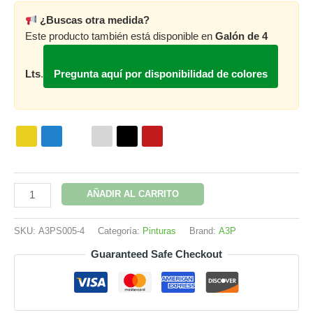
¿Buscas otra medida?
Este producto también está disponible en
Galón de 4
Lts
.
Pregunta aquí por disponibilidad de colores
Recubrimiento
AÑADIR AL CARRITO
a3p
UtilCel
SKU:
A3PS005-4
Categoría:
Pinturas
Brand:
A3P
5
Guaranteed Safe Checkout
años
cantidad