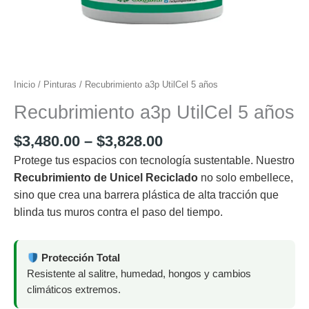
Inicio
/
Pinturas
/ Recubrimiento a3p UtilCel 5 años
Recubrimiento a3p UtilCel 5 años
Price
$
3,480.00
–
$
3,828.00
range:
Protege tus espacios con tecnología sustentable. Nuestro
$3,480.00
Recubrimiento de Unicel Reciclado
no solo embellece,
through
sino que crea una barrera plástica de alta tracción que
$3,828.00
blinda tus muros contra el paso del tiempo.
Protección Total
Resistente al salitre, humedad, hongos y cambios
climáticos extremos.